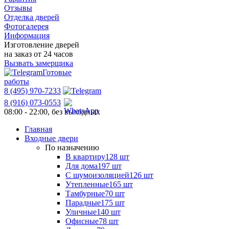
Отзывы
Отделка дверей
Фотогалерея
Информация
Изготовление дверей
на заказ от 24 часов
Вызвать замерщика
Готовые
работы
8 (495) 970-7233
8 (916) 073-0553
08:00 - 22:00, без выходных
Главная
Входные двери
По назначению
В квартиру
128 шт
Для дома
197 шт
С шумоизоляцией
126 шт
Утепленные
165 шт
Тамбурные
70 шт
Парадные
175 шт
Уличные
140 шт
Офисные
78 шт