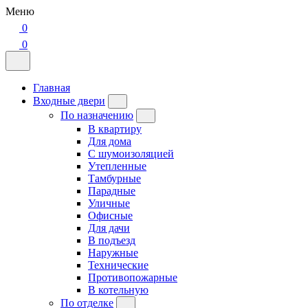
Меню
0
0
Главная
Входные двери
По назначению
В квартиру
Для дома
С шумоизоляцией
Утепленные
Тамбурные
Парадные
Уличные
Офисные
Для дачи
В подъезд
Наружные
Технические
Противопожарные
В котельную
По отделке