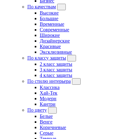
Бизнес
По качествам
Высокие
Большие
Временные
Современные
Широкие
Дизайнерские
Красивые
Эксклюзивные
По классу защиты
2 класс защиты
3 класс защиты
4 класс защиты
По стилю интерьера
Классика
Хай-Тек
Модерн
Кантри
По цвету
Белые
Венге
Коричневые
Серые
Темные