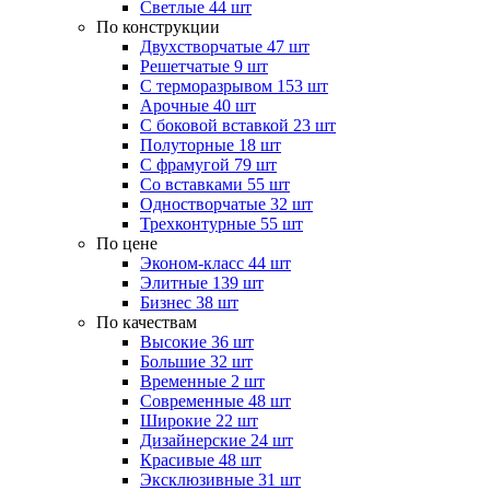
Светлые
44 шт
По конструкции
Двухстворчатые
47 шт
Решетчатые
9 шт
С терморазрывом
153 шт
Арочные
40 шт
С боковой вставкой
23 шт
Полуторные
18 шт
С фрамугой
79 шт
Cо вставками
55 шт
Одностворчатые
32 шт
Трехконтурные
55 шт
По цене
Эконом-класс
44 шт
Элитные
139 шт
Бизнес
38 шт
По качествам
Высокие
36 шт
Большие
32 шт
Временные
2 шт
Современные
48 шт
Широкие
22 шт
Дизайнерские
24 шт
Красивые
48 шт
Эксклюзивные
31 шт