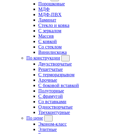
Порошковые
МДФ
МДФ-ПВХ
Ламинат
Стекло и ковка
С зеркалом
Массив
С ковкой
Со стеклом
Винилискожа
По конструкции
Двухстворчатые
Решетчатые
С терморазрывом
Арочные
С боковой вставкой
Полуторные
С фрамугой
Cо вставками
Одностворчатые
Трехконтурные
По цене
Эконом-класс
Элитные