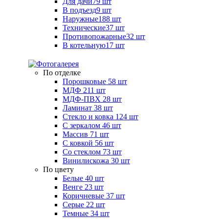
Для дачи
79 шт
В подъезд
9 шт
Наружные
188 шт
Технические
37 шт
Противопожарные
32 шт
В котельную
17 шт
По отделке
Порошковые
58 шт
МДФ
211 шт
МДФ-ПВХ
28 шт
Ламинат
38 шт
Стекло и ковка
124 шт
С зеркалом
46 шт
Массив
71 шт
С ковкой
56 шт
Со стеклом
73 шт
Винилискожа
30 шт
По цвету
Белые
40 шт
Венге
23 шт
Коричневые
37 шт
Серые
22 шт
Темные
34 шт