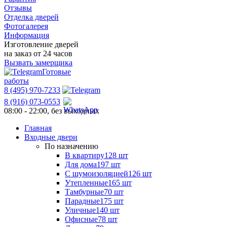
Отзывы
Отделка дверей
Фотогалерея
Информация
Изготовление дверей
на заказ от 24 часов
Вызвать замерщика
Готовые
работы
8 (495) 970-7233
8 (916) 073-0553
08:00 - 22:00, без выходных
Главная
Входные двери
По назначению
В квартиру
128 шт
Для дома
197 шт
С шумоизоляцией
126 шт
Утепленные
165 шт
Тамбурные
70 шт
Парадные
175 шт
Уличные
140 шт
Офисные
78 шт