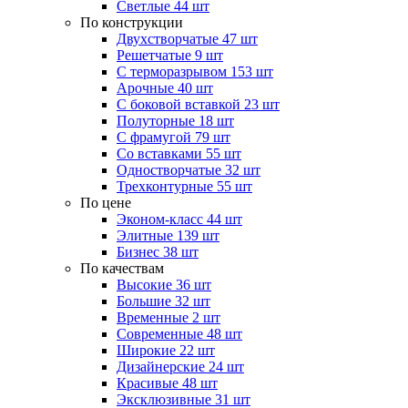
Светлые
44 шт
По конструкции
Двухстворчатые
47 шт
Решетчатые
9 шт
С терморазрывом
153 шт
Арочные
40 шт
С боковой вставкой
23 шт
Полуторные
18 шт
С фрамугой
79 шт
Cо вставками
55 шт
Одностворчатые
32 шт
Трехконтурные
55 шт
По цене
Эконом-класс
44 шт
Элитные
139 шт
Бизнес
38 шт
По качествам
Высокие
36 шт
Большие
32 шт
Временные
2 шт
Современные
48 шт
Широкие
22 шт
Дизайнерские
24 шт
Красивые
48 шт
Эксклюзивные
31 шт