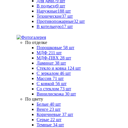
Для дачи
79 шт
В подъезд
9 шт
Наружные
188 шт
Технические
37 шт
Противопожарные
32 шт
В котельную
17 шт
По отделке
Порошковые
58 шт
МДФ
211 шт
МДФ-ПВХ
28 шт
Ламинат
38 шт
Стекло и ковка
124 шт
С зеркалом
46 шт
Массив
71 шт
С ковкой
56 шт
Со стеклом
73 шт
Винилискожа
30 шт
По цвету
Белые
40 шт
Венге
23 шт
Коричневые
37 шт
Серые
22 шт
Темные
34 шт