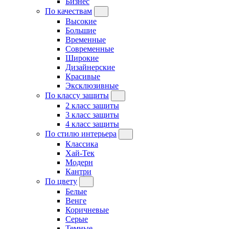
Бизнес
По качествам
Высокие
Большие
Временные
Современные
Широкие
Дизайнерские
Красивые
Эксклюзивные
По классу защиты
2 класс защиты
3 класс защиты
4 класс защиты
По стилю интерьера
Классика
Хай-Тек
Модерн
Кантри
По цвету
Белые
Венге
Коричневые
Серые
Темные