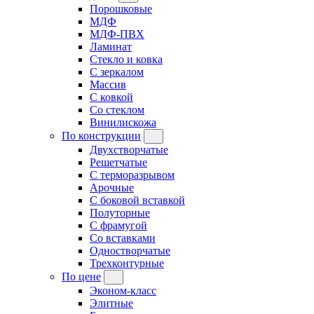
Порошковые
МДФ
МДФ-ПВХ
Ламинат
Стекло и ковка
С зеркалом
Массив
С ковкой
Со стеклом
Винилискожа
По конструкции
Двухстворчатые
Решетчатые
С терморазрывом
Арочные
С боковой вставкой
Полуторные
С фрамугой
Cо вставками
Одностворчатые
Трехконтурные
По цене
Эконом-класс
Элитные