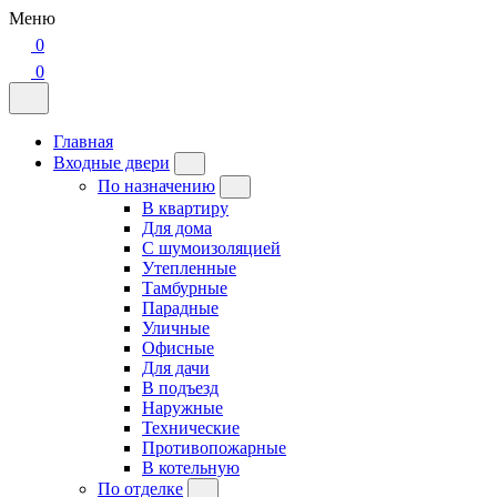
Меню
0
0
Главная
Входные двери
По назначению
В квартиру
Для дома
С шумоизоляцией
Утепленные
Тамбурные
Парадные
Уличные
Офисные
Для дачи
В подъезд
Наружные
Технические
Противопожарные
В котельную
По отделке