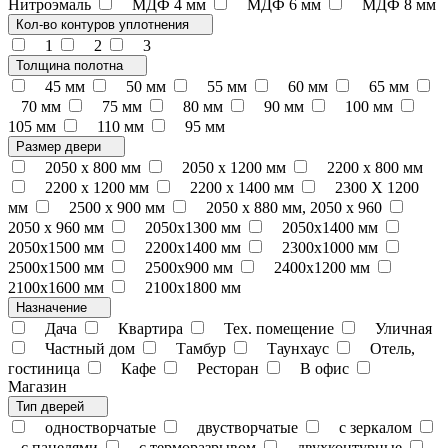
Нитроэмаль
МДФ 4 мм
МДФ 6 мм
МДФ 8 мм
Кол-во контуров уплотнения
1
2
3
Толщина полотна
45 мм
50 мм
55 мм
60 мм
65 мм
70 мм
75 мм
80 мм
90 мм
100 мм
105 мм
110 мм
95 мм
Размер двери
2050 x 800 мм
2050 x 1200 мм
2200 x 800 мм
2200 x 1200 мм
2200 х 1400 мм
2300 Х 1200
мм
2500 х 900 мм
2050 х 880 мм, 2050 х 960
2050 х 960 мм
2050х1300 мм
2050х1400 мм
2050х1500 мм
2200х1400 мм
2300х1000 мм
2500х1500 мм
2500х900 мм
2400х1200 мм
2100х1600 мм
2100х1800 мм
Назначение
Дача
Квартира
Тех. помещение
Уличная
Частный дом
Тамбур
Таунхаус
Отель,
гостиница
Кафе
Ресторан
В офис
Магазин
Тип дверей
одностворчатые
двустворчатые
с зеркалом
с панелями
с терморазрывом
двухконтурные