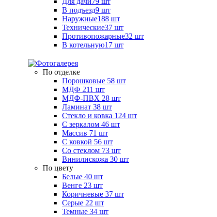
Для дачи
79 шт
В подъезд
9 шт
Наружные
188 шт
Технические
37 шт
Противопожарные
32 шт
В котельную
17 шт
По отделке
Порошковые
58 шт
МДФ
211 шт
МДФ-ПВХ
28 шт
Ламинат
38 шт
Стекло и ковка
124 шт
С зеркалом
46 шт
Массив
71 шт
С ковкой
56 шт
Со стеклом
73 шт
Винилискожа
30 шт
По цвету
Белые
40 шт
Венге
23 шт
Коричневые
37 шт
Серые
22 шт
Темные
34 шт