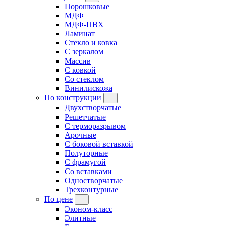
Порошковые
МДФ
МДФ-ПВХ
Ламинат
Стекло и ковка
С зеркалом
Массив
С ковкой
Со стеклом
Винилискожа
По конструкции
Двухстворчатые
Решетчатые
С терморазрывом
Арочные
С боковой вставкой
Полуторные
С фрамугой
Cо вставками
Одностворчатые
Трехконтурные
По цене
Эконом-класс
Элитные