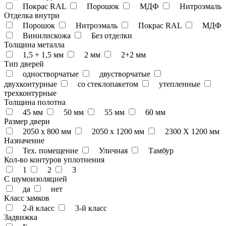
Покрас RAL
Порошок
МДФ
Нитроэмаль
Отделка внутри
Порошок
Нитроэмаль
Покрас RAL
МДФ
Винилискожа
Без отделки
Толщина металла
1,5 + 1,5 мм
2 мм
2+2 мм
Тип дверей
одностворчатые
двустворчатые
двухконтурные
со стеклопакетом
утепленные
трехконтурные
Толщина полотна
45 мм
50 мм
55 мм
60 мм
Размер двери
2050 x 800 мм
2050 x 1200 мм
2300 Х 1200 мм
Назначение
Тех. помещение
Уличная
Тамбур
Кол-во контуров уплотнения
1
2
3
С шумоизоляцией
да
нет
Класс замков
2-й класс
3-й класс
Задвижка