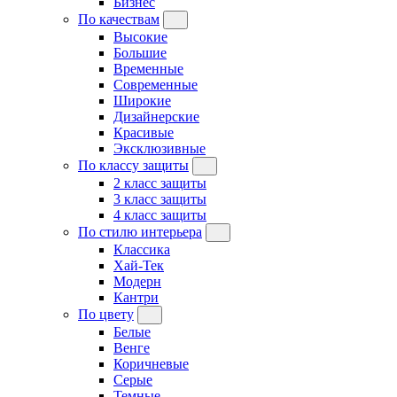
Бизнес
По качествам
Высокие
Большие
Временные
Современные
Широкие
Дизайнерские
Красивые
Эксклюзивные
По классу защиты
2 класс защиты
3 класс защиты
4 класс защиты
По стилю интерьера
Классика
Хай-Тек
Модерн
Кантри
По цвету
Белые
Венге
Коричневые
Серые
Темные