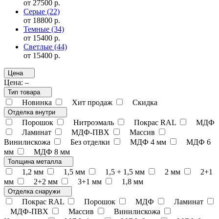
от 27500 р.
Серые
(22)
от 18800 р.
Темные
(34)
от 15400 р.
Светлые
(44)
от 15400 р.
Цена
Цена:
–
Тип товара
Новинка
Хит продаж
Скидка
Отделка внутри
Порошок
Нитроэмаль
Покрас RAL
МДФ
Ламинат
МДФ-ПВХ
Массив
Винилискожа
Без отделки
МДФ 4 мм
МДФ 6
мм
МДФ 8 мм
Толщина металла
1,2 мм
1,5 мм
1,5 + 1,5 мм
2 мм
2+1
мм
2+2 мм
3+1 мм
1,8 мм
Отделка снаружи
Покрас RAL
Порошок
МДФ
Ламинат
МДФ-ПВХ
Массив
Винилискожа