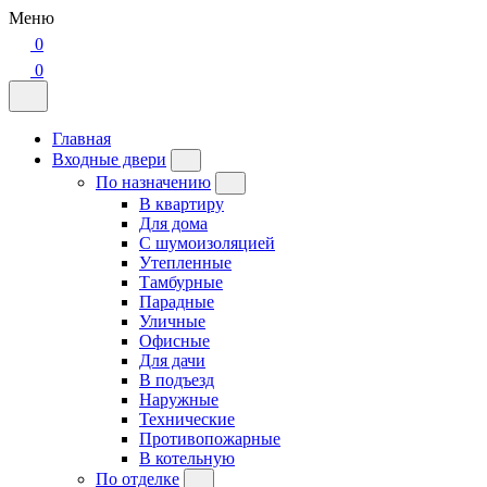
Меню
0
0
Главная
Входные двери
По назначению
В квартиру
Для дома
С шумоизоляцией
Утепленные
Тамбурные
Парадные
Уличные
Офисные
Для дачи
В подъезд
Наружные
Технические
Противопожарные
В котельную
По отделке