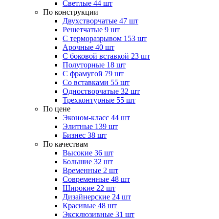
Светлые
44 шт
По конструкции
Двухстворчатые
47 шт
Решетчатые
9 шт
С терморазрывом
153 шт
Арочные
40 шт
С боковой вставкой
23 шт
Полуторные
18 шт
С фрамугой
79 шт
Cо вставками
55 шт
Одностворчатые
32 шт
Трехконтурные
55 шт
По цене
Эконом-класс
44 шт
Элитные
139 шт
Бизнес
38 шт
По качествам
Высокие
36 шт
Большие
32 шт
Временные
2 шт
Современные
48 шт
Широкие
22 шт
Дизайнерские
24 шт
Красивые
48 шт
Эксклюзивные
31 шт