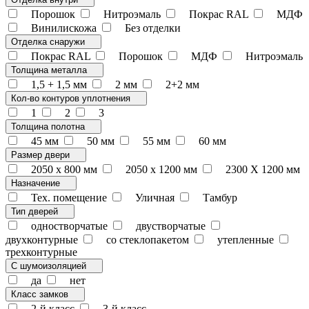
Порошок
Нитроэмаль
Покрас RAL
МДФ
Винилискожа
Без отделки
Отделка снаружи
Покрас RAL
Порошок
МДФ
Нитроэмаль
Толщина металла
1,5 + 1,5 мм
2 мм
2+2 мм
Кол-во контуров уплотнения
1
2
3
Толщина полотна
45 мм
50 мм
55 мм
60 мм
Размер двери
2050 x 800 мм
2050 x 1200 мм
2300 Х 1200 мм
Назначение
Тех. помещение
Уличная
Тамбур
Тип дверей
одностворчатые
двустворчатые
двухконтурные
со стеклопакетом
утепленные
трехконтурные
С шумоизоляцией
да
нет
Класс замков
2-й класс
3-й класс